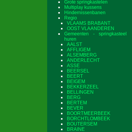
Grote springkastelen
Multiplay kussens
Hindernissenbanen
Regio
VLAAMS BRABANT
OOST VLAANDEREN
Gemeenten - springkasteel
huren
AALST
AFFLIGEM
ALSEMBERG
ANDERLECHT
ASSE
BEERSEL
BEERT
BEIGEM
BEKKERZEEL
BELLINGEN
BERG
BERTEM
BEVER
BOORTMEERBEEK
BORCHTLOMBEEK
BOUTERSEM
BRAINE