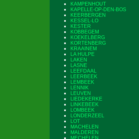
KAMPENHOUT
KAPELLE-OP-DEN-BOS
KEERBERGEN
KESSEL-LO
KESTER
KOBBEGEM
KOEKELBERG
KORTENBERG
KRAAINEM
LA HULPE
LAKEN
LASNE
LEEFDAAL
LEERBEEK
LEMBEEK
LENNIK
LEUVEN
LIEDEKERKE
LINKEBEEK
LOMBEEK
LONDERZEEL
LOT
MACHELEN
MALDEREN
MECHELEN