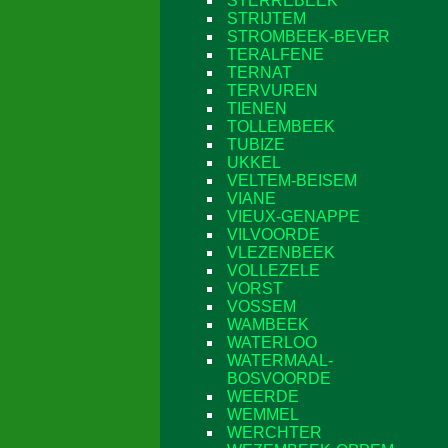
STERREBEEK
STRIJTEM
STROMBEEK-BEVER
TERALFENE
TERNAT
TERVUREN
TIENEN
TOLLEMBEEK
TUBIZE
UKKEL
VELTEM-BEISEM
VIANE
VIEUX-GENAPPE
VILVOORDE
VLEZENBEEK
VOLLEZELE
VORST
VOSSEM
WAMBEEK
WATERLOO
WATERMAAL-
BOSVOORDE
WEERDE
WEMMEL
WERCHTER