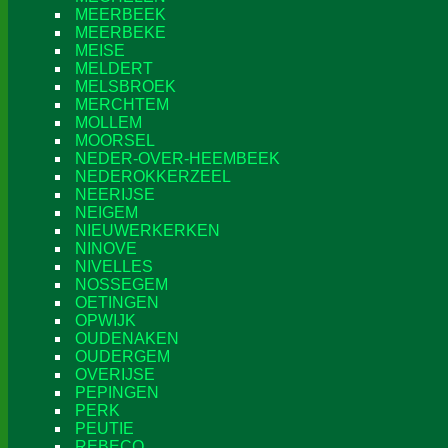
MEERBEEK
MEERBEKE
MEISE
MELDERT
MELSBROEK
MERCHTEM
MOLLEM
MOORSEL
NEDER-OVER-HEEMBEEK
NEDEROKKERZEEL
NEERIJSE
NEIGEM
NIEUWERKERKEN
NINOVE
NIVELLES
NOSSEGEM
OETINGEN
OPWIJK
OUDENAKEN
OUDERGEM
OVERIJSE
PEPINGEN
PERK
PEUTIE
REBECQ