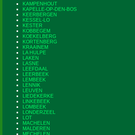
KAMPENHOUT
KAPELLE-OP-DEN-BOS
KEERBERGEN
KESSEL-LO
KESTER
KOBBEGEM
KOEKELBERG
KORTENBERG
KRAAINEM
LA HULPE
LAKEN
LASNE
LEEFDAAL
LEERBEEK
LEMBEEK
LENNIK
LEUVEN
LIEDEKERKE
LINKEBEEK
LOMBEEK
LONDERZEEL
LOT
MACHELEN
MALDEREN
MECHELEN