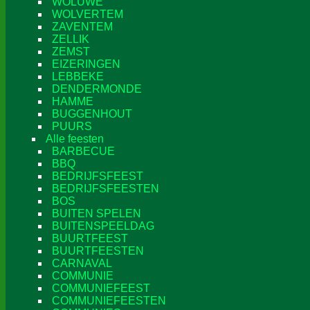
WOLUWE
WOLVERTEM
ZAVENTEM
ZELLIK
ZEMST
EIZERINGEN
LEBBEKE
DENDERMONDE
HAMME
BUGGENHOUT
PUURS
Alle feesten
BARBECUE
BBQ
BEDRIJFSFEEST
BEDRIJFSFEESTEN
BOS
BUITEN SPELEN
BUITENSPEELDAG
BUURTFEEST
BUURTFEESTEN
CARNAVAL
COMMUNIE
COMMUNIEFEEST
COMMUNIEFEESTEN