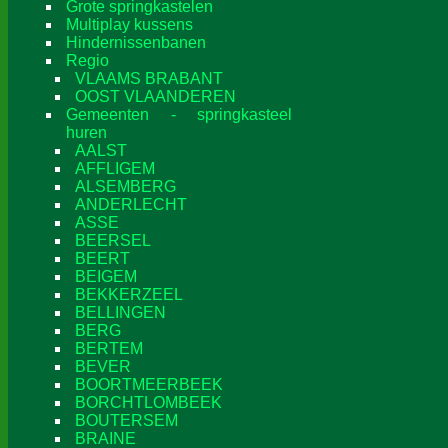
Grote springkastelen
Multiplay kussens
Hindernissenbanen
Regio
VLAAMS BRABANT
OOST VLAANDEREN
Gemeenten - springkasteel
huren
AALST
AFFLIGEM
ALSEMBERG
ANDERLECHT
ASSE
BEERSEL
BEERT
BEIGEM
BEKKERZEEL
BELLINGEN
BERG
BERTEM
BEVER
BOORTMEERBEEK
BORCHTLOMBEEK
BOUTERSEM
BRAINE