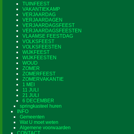
TUINFEEST
VAKANTIEKAMP
VERJAARDAG
VERJAARDAGEN
VERJAARDAGSFEEST
VERJAARDAGSFEESTEN
VLAAMSE FEESTDAG
VOLKSFEEST
VOLKSFEESTEN
WIJKFEEST
WIJKFEESTEN
WOUD
ZOMER
ZOMERFEEST
ZOMERVAKANTIE
1 MEI
11 JULI
21 JULI
6 DECEMBER
springkasteel huren
INFO
Gemeenten
Wat U moet weten
Algemene voorwaarden
CONTACT