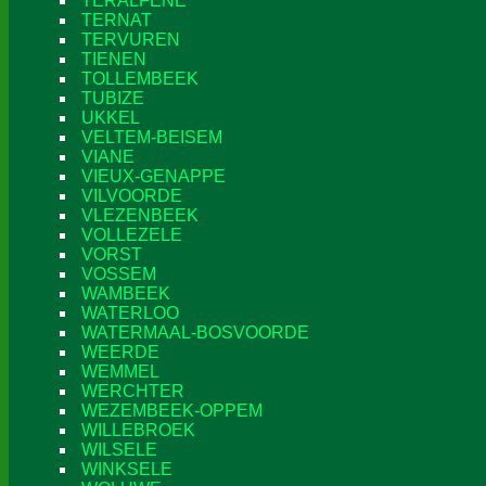
TERALFENE
TERNAT
TERVUREN
TIENEN
TOLLEMBEEK
TUBIZE
UKKEL
VELTEM-BEISEM
VIANE
VIEUX-GENAPPE
VILVOORDE
VLEZENBEEK
VOLLEZELE
VORST
VOSSEM
WAMBEEK
WATERLOO
WATERMAAL-BOSVOORDE
WEERDE
WEMMEL
WERCHTER
WEZEMBEEK-OPPEM
WILLEBROEK
WILSELE
WINKSELE