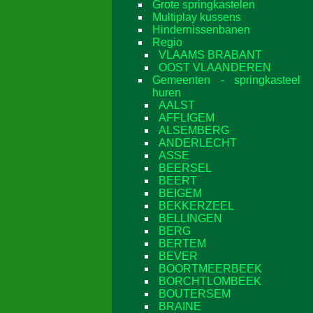
Grote springkastelen
Multiplay kussens
Hindernissenbanen
Regio
VLAAMS BRABANT
OOST VLAANDEREN
Gemeenten - springkasteel
huren
AALST
AFFLIGEM
ALSEMBERG
ANDERLECHT
ASSE
BEERSEL
BEERT
BEIGEM
BEKKERZEEL
BELLINGEN
BERG
BERTEM
BEVER
BOORTMEERBEEK
BORCHTLOMBEEK
BOUTERSEM
BRAINE