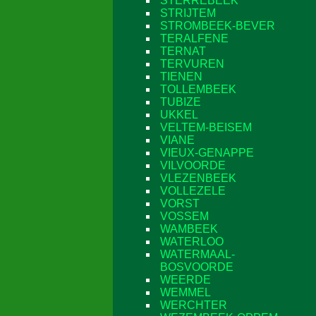
STERREBEEK
STRIJTEM
STROMBEEK-BEVER
TERALFENE
TERNAT
TERVUREN
TIENEN
TOLLEMBEEK
TUBIZE
UKKEL
VELTEM-BEISEM
VIANE
VIEUX-GENAPPE
VILVOORDE
VLEZENBEEK
VOLLEZELE
VORST
VOSSEM
WAMBEEK
WATERLOO
WATERMAAL-
BOSVOORDE
WEERDE
WEMMEL
WERCHTER