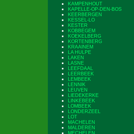
KAMPENHOUT
KAPELLE-OP-DEN-BOS
KEERBERGEN
KESSEL-LO
KESTER
KOBBEGEM
KOEKELBERG
KORTENBERG
KRAAINEM
LA HULPE
LAKEN
LASNE
LEEFDAAL
LEERBEEK
LEMBEEK
LENNIK
LEUVEN
LIEDEKERKE
LINKEBEEK
LOMBEEK
LONDERZEEL
LOT
MACHELEN
MALDEREN
MECHELEN