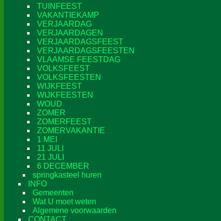
TUINFEEST
VAKANTIEKAMP
VERJAARDAG
VERJAARDAGEN
VERJAARDAGSFEEST
VERJAARDAGSFEESTEN
VLAAMSE FEESTDAG
VOLKSFEEST
VOLKSFEESTEN
WIJKFEEST
WIJKFEESTEN
WOUD
ZOMER
ZOMERFEEST
ZOMERVAKANTIE
1 MEI
11 JULI
21 JULI
6 DECEMBER
springkasteel huren
INFO
Gemeenten
Wat U moet weten
Algemene voorwaarden
CONTACT