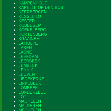
KAMPENHOUT
KAPELLE-OP-DEN-BOS
KEERBERGEN
KESSEL-LO
KESTER
KOBBEGEM
KOEKELBERG
KORTENBERG
KRAAINEM
LA HULPE
LAKEN
LASNE
LEEFDAAL
LEERBEEK
LEMBEEK
LENNIK
LEUVEN
LIEDEKERKE
LINKEBEEK
LOMBEEK
LONDERZEEL
LOT
MACHELEN
MALDEREN
MECHELEN