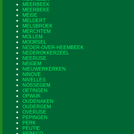
MEERBEEK
MEERBEKE
MEISE
MELDERT
MELSBROEK
MERCHTEM
MOLLEM
MOORSEL
NEDER-OVER-HEEMBEEK
NEDEROKKERZEEL
NEERIJSE
NEIGEM
NIEUWERKERKEN
NINOVE
NIVELLES
NOSSEGEM
OETINGEN
OPWIJK
OUDENAKEN
OUDERGEM
OVERIJSE
PEPINGEN
PERK
PEUTIE
REBECQ