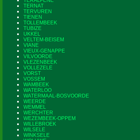
TERALFENE
TERNAT
TERVUREN
TIENEN
TOLLEMBEEK
TUBIZE
UKKEL
VELTEM-BEISEM
VIANE
VIEUX-GENAPPE
VILVOORDE
VLEZENBEEK
VOLLEZELE
VORST
VOSSEM
WAMBEEK
WATERLOO
WATERMAAL-BOSVOORDE
WEERDE
WEMMEL
WERCHTER
WEZEMBEEK-OPPEM
WILLEBROEK
WILSELE
WINKSELE