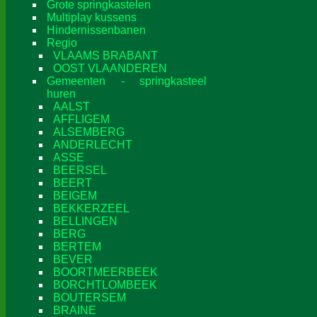
Grote springkastelen
Multiplay kussens
Hindernissenbanen
Regio
VLAAMS BRABANT
OOST VLAANDEREN
Gemeenten - springkasteel
huren
AALST
AFFLIGEM
ALSEMBERG
ANDERLECHT
ASSE
BEERSEL
BEERT
BEIGEM
BEKKERZEEL
BELLINGEN
BERG
BERTEM
BEVER
BOORTMEERBEEK
BORCHTLOMBEEK
BOUTERSEM
BRAINE