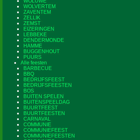
WOLUWE
WOLVERTEM
ZAVENTEM
ZELLIK
ZEMST
EIZERINGEN
LEBBEKE
DENDERMONDE
HAMME
BUGGENHOUT
PUURS
Alle feesten
BARBECUE
BBQ
BEDRIJFSFEEST
BEDRIJFSFEESTEN
BOS
BUITEN SPELEN
BUITENSPEELDAG
BUURTFEEST
BUURTFEESTEN
CARNAVAL
COMMUNIE
COMMUNIEFEEST
COMMUNIEFEESTEN