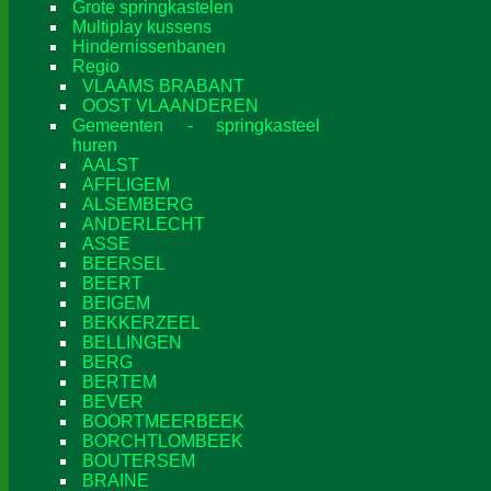
Grote springkastelen
Multiplay kussens
Hindernissenbanen
Regio
VLAAMS BRABANT
OOST VLAANDEREN
Gemeenten - springkasteel
huren
AALST
AFFLIGEM
ALSEMBERG
ANDERLECHT
ASSE
BEERSEL
BEERT
BEIGEM
BEKKERZEEL
BELLINGEN
BERG
BERTEM
BEVER
BOORTMEERBEEK
BORCHTLOMBEEK
BOUTERSEM
BRAINE