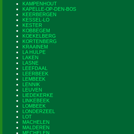
KAMPENHOUT
KAPELLE-OP-DEN-BOS
KEERBERGEN
KESSEL-LO
KESTER
KOBBEGEM
KOEKELBERG
KORTENBERG
KRAAINEM
LA HULPE
LAKEN
LASNE
LEEFDAAL
LEERBEEK
LEMBEEK
LENNIK
LEUVEN
LIEDEKERKE
LINKEBEEK
LOMBEEK
LONDERZEEL
LOT
MACHELEN
MALDEREN
MECHELEN