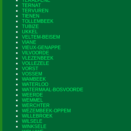
TERALFENE
TERNAT
TERVUREN
TIENEN
TOLLEMBEEK
TUBIZE
UKKEL
VELTEM-BEISEM
VIANE
VIEUX-GENAPPE
VILVOORDE
VLEZENBEEK
VOLLEZELE
VORST
VOSSEM
WAMBEEK
WATERLOO
WATERMAAL-BOSVOORDE
WEERDE
WEMMEL
WERCHTER
WEZEMBEEK-OPPEM
WILLEBROEK
WILSELE
WINKSELE