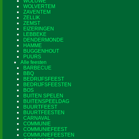
WOLUWE
WOLVERTEM
ZAVENTEM
ZELLIK
ZEMST
EIZERINGEN
LEBBEKE
DENDERMONDE
HAMME
BUGGENHOUT
PUURS
Alle feesten
BARBECUE
BBQ
BEDRIJFSFEEST
BEDRIJFSFEESTEN
BOS
BUITEN SPELEN
BUITENSPEELDAG
BUURTFEEST
BUURTFEESTEN
CARNAVAL
COMMUNIE
COMMUNIEFEEST
COMMUNIEFEESTEN