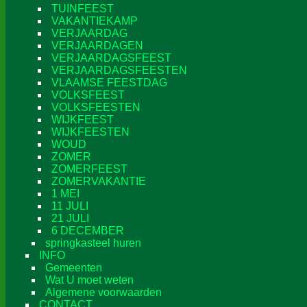
TUINFEEST
VAKANTIEKAMP
VERJAARDAG
VERJAARDAGEN
VERJAARDAGSFEEST
VERJAARDAGSFEESTEN
VLAAMSE FEESTDAG
VOLKSFEEST
VOLKSFEESTEN
WIJKFEEST
WIJKFEESTEN
WOUD
ZOMER
ZOMERFEEST
ZOMERVAKANTIE
1 MEI
11 JULI
21 JULI
6 DECEMBER
springkasteel huren
INFO
Gemeenten
Wat U moet weten
Algemene voorwaarden
CONTACT