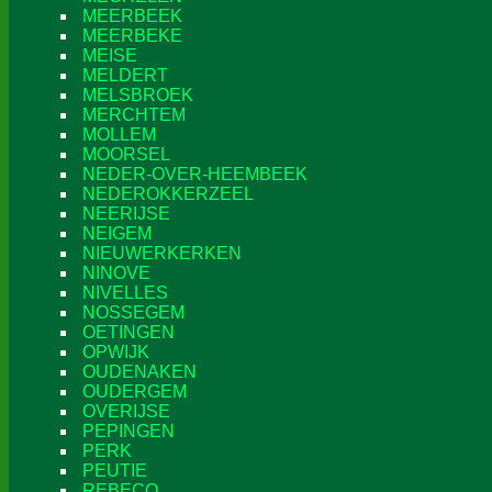
MEERBEEK
MEERBEKE
MEISE
MELDERT
MELSBROEK
MERCHTEM
MOLLEM
MOORSEL
NEDER-OVER-HEEMBEEK
NEDEROKKERZEEL
NEERIJSE
NEIGEM
NIEUWERKERKEN
NINOVE
NIVELLES
NOSSEGEM
OETINGEN
OPWIJK
OUDENAKEN
OUDERGEM
OVERIJSE
PEPINGEN
PERK
PEUTIE
REBECQ