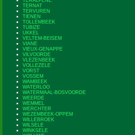
TERALFENE
TERNAT
TERVUREN
TIENEN
TOLLEMBEEK
TUBIZE
UKKEL
VELTEM-BEISEM
VIANE
VIEUX-GENAPPE
VILVOORDE
VLEZENBEEK
VOLLEZELE
VORST
VOSSEM
WAMBEEK
WATERLOO
WATERMAAL-BOSVOORDE
WEERDE
WEMMEL
WERCHTER
WEZEMBEEK-OPPEM
WILLEBROEK
WILSELE
WINKSELE