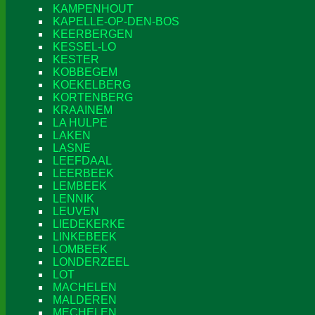
KAMPENHOUT
KAPELLE-OP-DEN-BOS
KEERBERGEN
KESSEL-LO
KESTER
KOBBEGEM
KOEKELBERG
KORTENBERG
KRAAINEM
LA HULPE
LAKEN
LASNE
LEEFDAAL
LEERBEEK
LEMBEEK
LENNIK
LEUVEN
LIEDEKERKE
LINKEBEEK
LOMBEEK
LONDERZEEL
LOT
MACHELEN
MALDEREN
MECHELEN