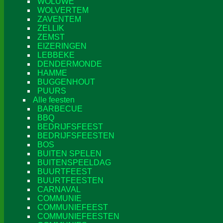
WOLUWE
WOLVERTEM
ZAVENTEM
ZELLIK
ZEMST
EIZERINGEN
LEBBEKE
DENDERMONDE
HAMME
BUGGENHOUT
PUURS
Alle feesten
BARBECUE
BBQ
BEDRIJFSFEEST
BEDRIJFSFEESTEN
BOS
BUITEN SPELEN
BUITENSPEELDAG
BUURTFEEST
BUURTFEESTEN
CARNAVAL
COMMUNIE
COMMUNIEFEEST
COMMUNIEFEESTEN