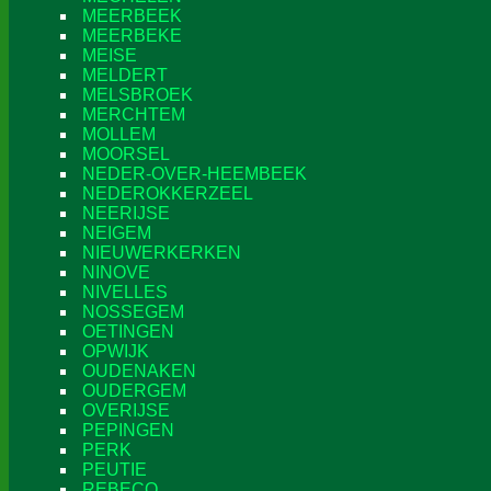
MEERBEEK
MEERBEKE
MEISE
MELDERT
MELSBROEK
MERCHTEM
MOLLEM
MOORSEL
NEDER-OVER-HEEMBEEK
NEDEROKKERZEEL
NEERIJSE
NEIGEM
NIEUWERKERKEN
NINOVE
NIVELLES
NOSSEGEM
OETINGEN
OPWIJK
OUDENAKEN
OUDERGEM
OVERIJSE
PEPINGEN
PERK
PEUTIE
REBECQ