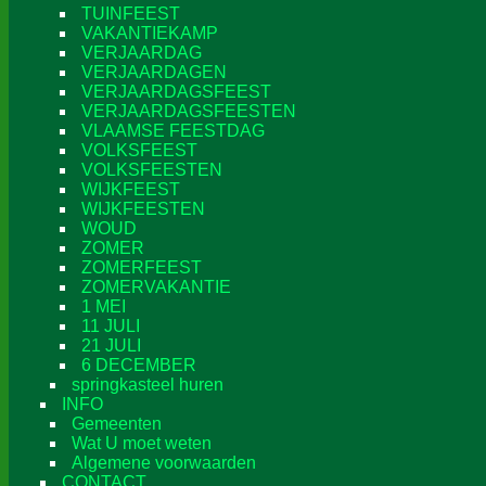
TUINFEEST
VAKANTIEKAMP
VERJAARDAG
VERJAARDAGEN
VERJAARDAGSFEEST
VERJAARDAGSFEESTEN
VLAAMSE FEESTDAG
VOLKSFEEST
VOLKSFEESTEN
WIJKFEEST
WIJKFEESTEN
WOUD
ZOMER
ZOMERFEEST
ZOMERVAKANTIE
1 MEI
11 JULI
21 JULI
6 DECEMBER
springkasteel huren
INFO
Gemeenten
Wat U moet weten
Algemene voorwaarden
CONTACT