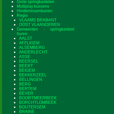
Grote springkastelen
Multiplay kussens
Hindernissenbanen
Regio
VLAAMS BRABANT
OOST VLAANDEREN
Gemeenten - springkasteel
huren
AALST
AFFLIGEM
ALSEMBERG
ANDERLECHT
ASSE
BEERSEL
BEERT
BEIGEM
BEKKERZEEL
BELLINGEN
BERG
BERTEM
BEVER
BOORTMEERBEEK
BORCHTLOMBEEK
BOUTERSEM
BRAINE