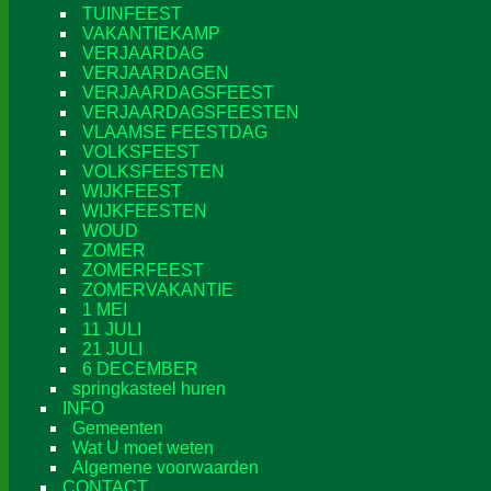
TUINFEEST
VAKANTIEKAMP
VERJAARDAG
VERJAARDAGEN
VERJAARDAGSFEEST
VERJAARDAGSFEESTEN
VLAAMSE FEESTDAG
VOLKSFEEST
VOLKSFEESTEN
WIJKFEEST
WIJKFEESTEN
WOUD
ZOMER
ZOMERFEEST
ZOMERVAKANTIE
1 MEI
11 JULI
21 JULI
6 DECEMBER
springkasteel huren
INFO
Gemeenten
Wat U moet weten
Algemene voorwaarden
CONTACT