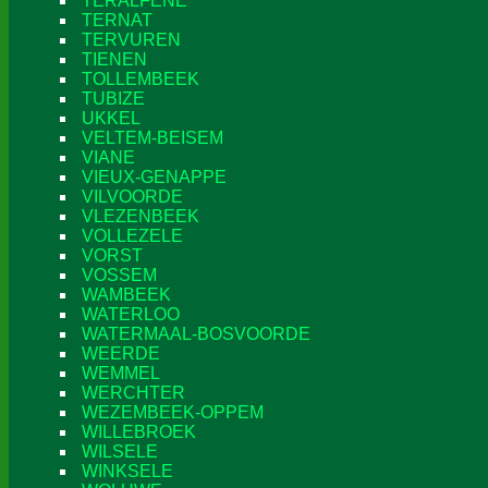
TERALFENE
TERNAT
TERVUREN
TIENEN
TOLLEMBEEK
TUBIZE
UKKEL
VELTEM-BEISEM
VIANE
VIEUX-GENAPPE
VILVOORDE
VLEZENBEEK
VOLLEZELE
VORST
VOSSEM
WAMBEEK
WATERLOO
WATERMAAL-BOSVOORDE
WEERDE
WEMMEL
WERCHTER
WEZEMBEEK-OPPEM
WILLEBROEK
WILSELE
WINKSELE