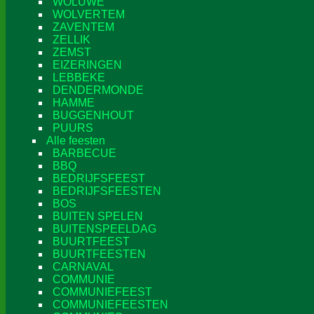
WOLUWE
WOLVERTEM
ZAVENTEM
ZELLIK
ZEMST
EIZERINGEN
LEBBEKE
DENDERMONDE
HAMME
BUGGENHOUT
PUURS
Alle feesten
BARBECUE
BBQ
BEDRIJFSFEEST
BEDRIJFSFEESTEN
BOS
BUITEN SPELEN
BUITENSPEELDAG
BUURTFEEST
BUURTFEESTEN
CARNAVAL
COMMUNIE
COMMUNIEFEEST
COMMUNIEFEESTEN