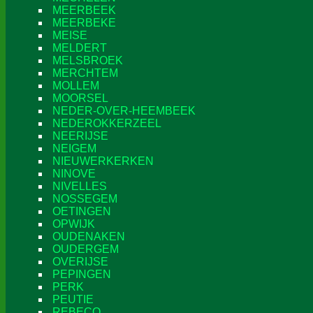
MEERBEEK
MEERBEKE
MEISE
MELDERT
MELSBROEK
MERCHTEM
MOLLEM
MOORSEL
NEDER-OVER-HEEMBEEK
NEDEROKKERZEEL
NEERIJSE
NEIGEM
NIEUWERKERKEN
NINOVE
NIVELLES
NOSSEGEM
OETINGEN
OPWIJK
OUDENAKEN
OUDERGEM
OVERIJSE
PEPINGEN
PERK
PEUTIE
REBECQ