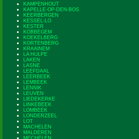
KAMPENHOUT
KAPELLE-OP-DEN-BOS
KEERBERGEN
KESSEL-LO
KESTER
KOBBEGEM
KOEKELBERG
KORTENBERG
KRAAINEM
LA HULPE
LAKEN
LASNE
LEEFDAAL
LEERBEEK
LEMBEEK
LENNIK
LEUVEN
LIEDEKERKE
LINKEBEEK
LOMBEEK
LONDERZEEL
LOT
MACHELEN
MALDEREN
MECHELEN