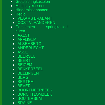
Grote springkastelen
Multiplay kussens
Hindernissenbanen
Regio
VLAAMS BRABANT
OOST VLAANDEREN
Gemeenten - springkasteel
huren
AALST
AFFLIGEM
ALSEMBERG
ANDERLECHT
ASSE
BEERSEL
BEERT
BEIGEM
BEKKERZEEL
BELLINGEN
BERG
BERTEM
BEVER
BOORTMEERBEEK
BORCHTLOMBEEK
BOUTERSEM
BRAINE