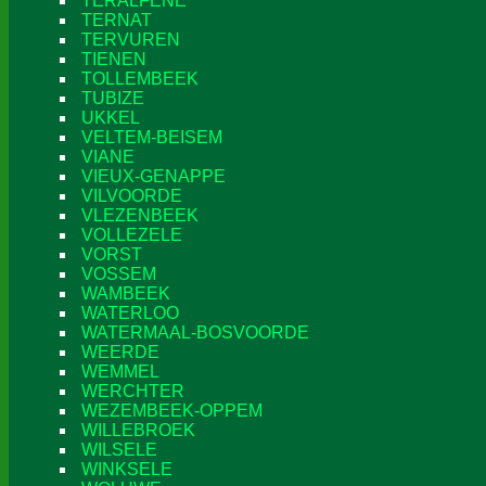
TERALFENE
TERNAT
TERVUREN
TIENEN
TOLLEMBEEK
TUBIZE
UKKEL
VELTEM-BEISEM
VIANE
VIEUX-GENAPPE
VILVOORDE
VLEZENBEEK
VOLLEZELE
VORST
VOSSEM
WAMBEEK
WATERLOO
WATERMAAL-BOSVOORDE
WEERDE
WEMMEL
WERCHTER
WEZEMBEEK-OPPEM
WILLEBROEK
WILSELE
WINKSELE