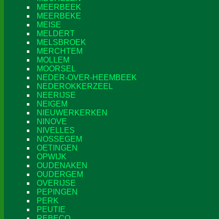
MEERBEEK
MEERBEKE
MEISE
MELDERT
MELSBROEK
MERCHTEM
MOLLEM
MOORSEL
NEDER-OVER-HEEMBEEK
NEDEROKKERZEEL
NEERIJSE
NEIGEM
NIEUWERKERKEN
NINOVE
NIVELLES
NOSSEGEM
OETINGEN
OPWIJK
OUDENAKEN
OUDERGEM
OVERIJSE
PEPINGEN
PERK
PEUTIE
REBECQ