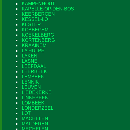
KAMPENHOUT
KAPELLE-OP-DEN-BOS
KEERBERGEN
KESSEL-LO
KESTER
KOBBEGEM
KOEKELBERG
KORTENBERG
KRAAINEM
LA HULPE
LAKEN
LASNE
LEEFDAAL
LEERBEEK
LEMBEEK
LENNIK
LEUVEN
LIEDEKERKE
LINKEBEEK
LOMBEEK
LONDERZEEL
LOT
MACHELEN
MALDEREN
MECHELEN