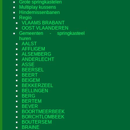
Grote springkastelen
Multiplay kussens
Hindernissenbanen
Regio
VLAAMS BRABANT
OOST VLAANDEREN
Gemeenten - springkasteel
huren
AALST
AFFLIGEM
ALSEMBERG
ANDERLECHT
ASSE
BEERSEL
BEERT
BEIGEM
BEKKERZEEL
BELLINGEN
BERG
BERTEM
BEVER
BOORTMEERBEEK
BORCHTLOMBEEK
BOUTERSEM
BRAINE