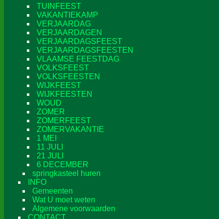
TUINFEEST
VAKANTIEKAMP
VERJAARDAG
VERJAARDAGEN
VERJAARDAGSFEEST
VERJAARDAGSFEESTEN
VLAAMSE FEESTDAG
VOLKSFEEST
VOLKSFEESTEN
WIJKFEEST
WIJKFEESTEN
WOUD
ZOMER
ZOMERFEEST
ZOMERVAKANTIE
1 MEI
11 JULI
21 JULI
6 DECEMBER
springkasteel huren
INFO
Gemeenten
Wat U moet weten
Algemene voorwaarden
CONTACT