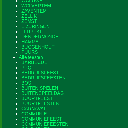
WOLUWE
WOLVERTEM
ZAVENTEM
ZELLIK
ZEMST
EIZERINGEN
LEBBEKE
DENDERMONDE
HAMME
BUGGENHOUT
PUURS
Alle feesten
BARBECUE
BBQ
BEDRIJFSFEEST
BEDRIJFSFEESTEN
BOS
BUITEN SPELEN
BUITENSPEELDAG
BUURTFEEST
BUURTFEESTEN
CARNAVAL
COMMUNIE
COMMUNIEFEEST
COMMUNIEFEESTEN