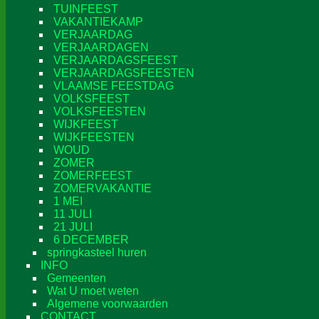
TUINFEEST
VAKANTIEKAMP
VERJAARDAG
VERJAARDAGEN
VERJAARDAGSFEEST
VERJAARDAGSFEESTEN
VLAAMSE FEESTDAG
VOLKSFEEST
VOLKSFEESTEN
WIJKFEEST
WIJKFEESTEN
WOUD
ZOMER
ZOMERFEEST
ZOMERVAKANTIE
1 MEI
11 JULI
21 JULI
6 DECEMBER
springkasteel huren
INFO
Gemeenten
Wat U moet weten
Algemene voorwaarden
CONTACT