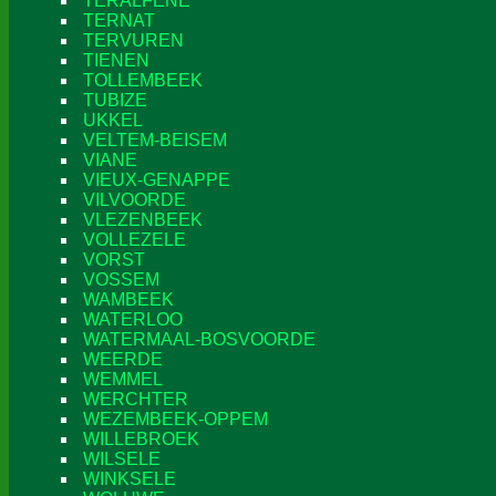
TERALFENE
TERNAT
TERVUREN
TIENEN
TOLLEMBEEK
TUBIZE
UKKEL
VELTEM-BEISEM
VIANE
VIEUX-GENAPPE
VILVOORDE
VLEZENBEEK
VOLLEZELE
VORST
VOSSEM
WAMBEEK
WATERLOO
WATERMAAL-BOSVOORDE
WEERDE
WEMMEL
WERCHTER
WEZEMBEEK-OPPEM
WILLEBROEK
WILSELE
WINKSELE