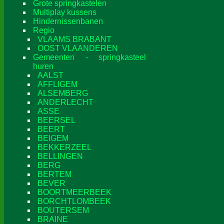
Grote springkastelen
Multiplay kussens
Hindernissenbanen
Regio
VLAAMS BRABANT
OOST VLAANDEREN
Gemeenten - springkasteel
huren
AALST
AFFLIGEM
ALSEMBERG
ANDERLECHT
ASSE
BEERSEL
BEERT
BEIGEM
BEKKERZEEL
BELLINGEN
BERG
BERTEM
BEVER
BOORTMEERBEEK
BORCHTLOMBEEK
BOUTERSEM
BRAINE