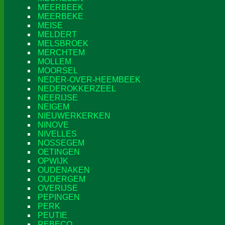
MEERBEEK
MEERBEKE
MEISE
MELDERT
MELSBROEK
MERCHTEM
MOLLEM
MOORSEL
NEDER-OVER-HEEMBEEK
NEDEROKKERZEEL
NEERIJSE
NEIGEM
NIEUWERKERKEN
NINOVE
NIVELLES
NOSSEGEM
OETINGEN
OPWIJK
OUDENAKEN
OUDERGEM
OVERIJSE
PEPINGEN
PERK
PEUTIE
REBECQ