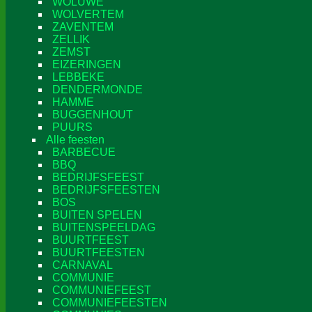
WOLUWE
WOLVERTEM
ZAVENTEM
ZELLIK
ZEMST
EIZERINGEN
LEBBEKE
DENDERMONDE
HAMME
BUGGENHOUT
PUURS
Alle feesten
BARBECUE
BBQ
BEDRIJFSFEEST
BEDRIJFSFEESTEN
BOS
BUITEN SPELEN
BUITENSPEELDAG
BUURTFEEST
BUURTFEESTEN
CARNAVAL
COMMUNIE
COMMUNIEFEEST
COMMUNIEFEESTEN