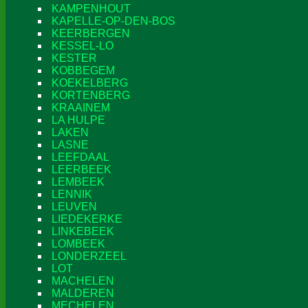
KAMPENHOUT
KAPELLE-OP-DEN-BOS
KEERBERGEN
KESSEL-LO
KESTER
KOBBEGEM
KOEKELBERG
KORTENBERG
KRAAINEM
LA HULPE
LAKEN
LASNE
LEEFDAAL
LEERBEEK
LEMBEEK
LENNIK
LEUVEN
LIEDEKERKE
LINKEBEEK
LOMBEEK
LONDERZEEL
LOT
MACHELEN
MALDEREN
MECHELEN