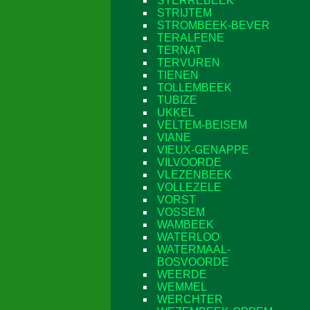
STERREBEEK
STRIJTEM
STROMBEEK-BEVER
TERALFENE
TERNAT
TERVUREN
TIENEN
TOLLEMBEEK
TUBIZE
UKKEL
VELTEM-BEISEM
VIANE
VIEUX-GENAPPE
VILVOORDE
VLEZENBEEK
VOLLEZELE
VORST
VOSSEM
WAMBEEK
WATERLOO
WATERMAAL-
BOSVOORDE
WEERDE
WEMMEL
WERCHTER