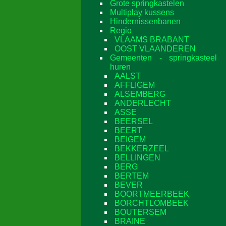
Grote springkastelen
Multiplay kussens
Hindernissenbanen
Regio
VLAAMS BRABANT
OOST VLAANDEREN
Gemeenten - springkasteel
huren
AALST
AFFLIGEM
ALSEMBERG
ANDERLECHT
ASSE
BEERSEL
BEERT
BEIGEM
BEKKERZEEL
BELLINGEN
BERG
BERTEM
BEVER
BOORTMEERBEEK
BORCHTLOMBEEK
BOUTERSEM
BRAINE