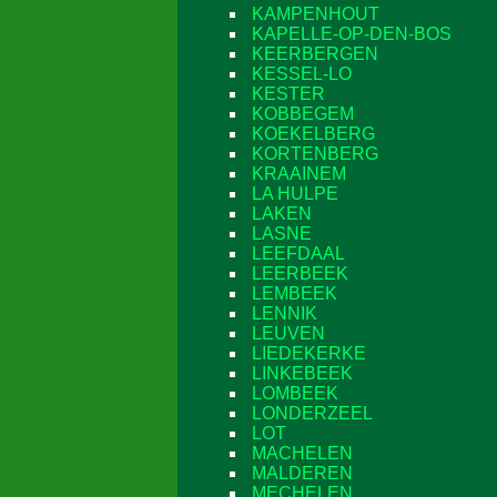
KAMPENHOUT
KAPELLE-OP-DEN-BOS
KEERBERGEN
KESSEL-LO
KESTER
KOBBEGEM
KOEKELBERG
KORTENBERG
KRAAINEM
LA HULPE
LAKEN
LASNE
LEEFDAAL
LEERBEEK
LEMBEEK
LENNIK
LEUVEN
LIEDEKERKE
LINKEBEEK
LOMBEEK
LONDERZEEL
LOT
MACHELEN
MALDEREN
MECHELEN