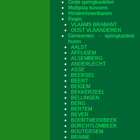
Grote springkastelen
Multiplay kussens
Hindernissenbanen
Regio
VLAAMS BRABANT
OOST VLAANDEREN
Gemeenten - springkasteel
huren
AALST
AFFLIGEM
ALSEMBERG
ANDERLECHT
ASSE
BEERSEL
BEERT
BEIGEM
BEKKERZEEL
BELLINGEN
BERG
BERTEM
BEVER
BOORTMEERBEEK
BORCHTLOMBEEK
BOUTERSEM
BRAINE