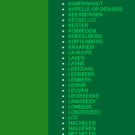
KAMPENHOUT
KAPELLE-OP-DEN-BOS
KEERBERGEN
KESSEL-LO
KESTER
KOBBEGEM
KOEKELBERG
KORTENBERG
KRAAINEM
LA HULPE
LAKEN
LASNE
LEEFDAAL
LEERBEEK
LEMBEEK
LENNIK
LEUVEN
LIEDEKERKE
LINKEBEEK
LOMBEEK
LONDERZEEL
LOT
MACHELEN
MALDEREN
MECHELEN