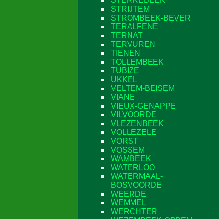
STERREBEEK
STRIJTEM
STROMBEEK-BEVER
TERALFENE
TERNAT
TERVUREN
TIENEN
TOLLEMBEEK
TUBIZE
UKKEL
VELTEM-BEISEM
VIANE
VIEUX-GENAPPE
VILVOORDE
VLEZENBEEK
VOLLEZELE
VORST
VOSSEM
WAMBEEK
WATERLOO
WATERMAAL-
BOSVOORDE
WEERDE
WEMMEL
WERCHTER