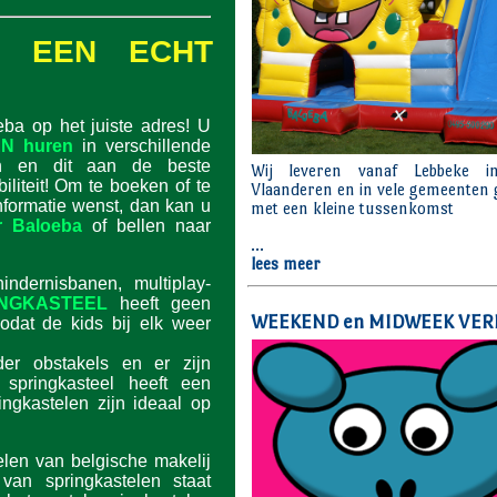
N: EEN ECHT
eba op het juiste adres! U
N huren
in verschillende
en en dit aan de beste
ibiliteit! Om te boeken of te
nformatie wenst, dan kan u
r Baloeba
of bellen naar
indernisbanen, multiplay-
INGKASTEEL
heeft geen
odat de kids bij elk weer
der obstakels en er zijn
 springkasteel heeft een
ingkastelen zijn ideaal op
len van belgische makelij
 van springkastelen staat