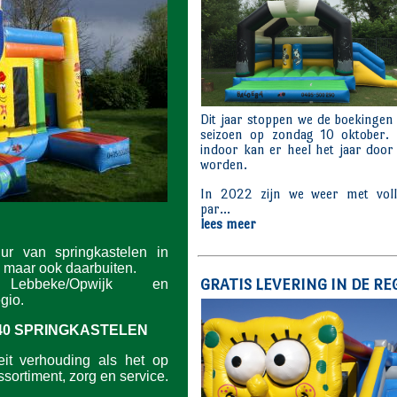
uur van springkastelen in
 maar ook daarbuiten.
ebbeke/Opwijk en
gio.
40 SPRINGKASTELEN
eit verhouding als het op
sortiment, zorg en service.