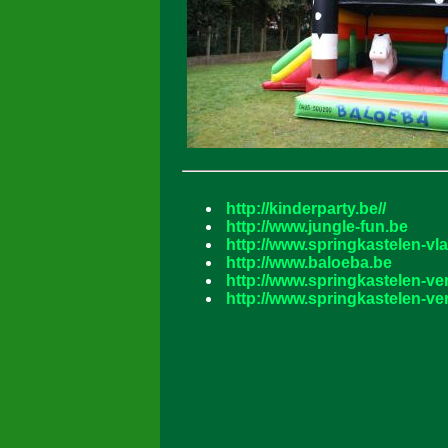
http://kinderparty.be//
http://www.jungle-fun.be
http://www.springkastelen-v
http://www.baloeba.be
http://www.springkastelen-ve
http://www.springkastelen-ve