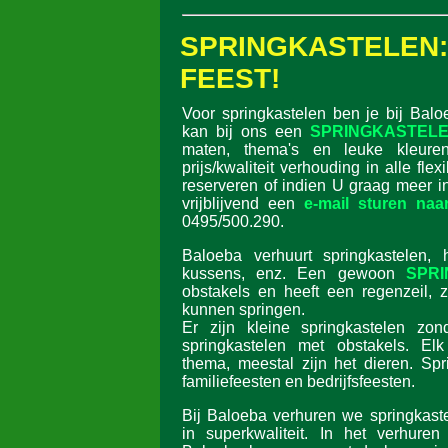
SPRINGKASTELE
FEEST!
Voor springkastelen ben je bij Balo
kan bij ons een
SPRINGKASTELE
maten, thema's en leuke kleur
prijs/kwaliteit verhouding in alle flex
reserveren of indien U graag meer i
vrijblijvend een
e-mail sturen naa
0495/500.290.
Baloeba verhuurt springkastelen, h
kussens, enz. Een gewoon
SPR
obstakels en heeft een regenzeil, z
kunnen springen.
Er zijn kleine springkastelen zon
springkastelen met obstakels. Elk
thema, meestal zijn het dieren. Spr
familiefeesten en bedrijfsfeesten.
Bij Baloeba verhuren we springkaste
in superkwaliteit. In het verhuren