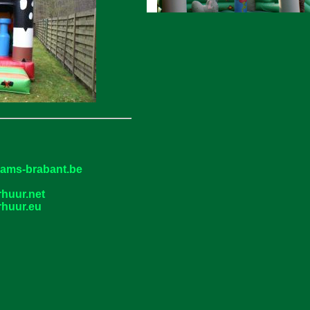
laams-brabant.be
rhuur.net
rhuur.eu