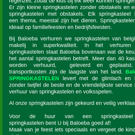
regenzeil, zodat de kids bij elk weer kunnen springe
Er zijn kleine springkastelen zonder obstakels en er
springkastelen met obstakels. Elk springkasteel 
een thema, meestal zijn het dieren. Springkastelen
ideaal op familiefeesten en bedrijfsfeesten.
Bij Baloeba verhuren we springkastelen van belg
makelij in superkwaliteit. In het verhuren
springkastelen staat Baloeba bovenaan wat de keu
het aantal springkastelen betreft. Meer dan 40 kas
worden verhuurd, geleverd en geplaatst
transportkosten zijn de laagste van het land.
Bal
SPRINGKASTELEN
levert met de glimlach en 
zonder twijfel de beste en de vriendelijkste service 
verhuur van springkastelen en volksspelen.
Al onze springkastelen zijn gekeurd en veilig verklaa
Voor de huur van een springkastee
springkastelen bent U bij Baloeba goed af!
Maak van je feest iets speciaals en vergeet de kin