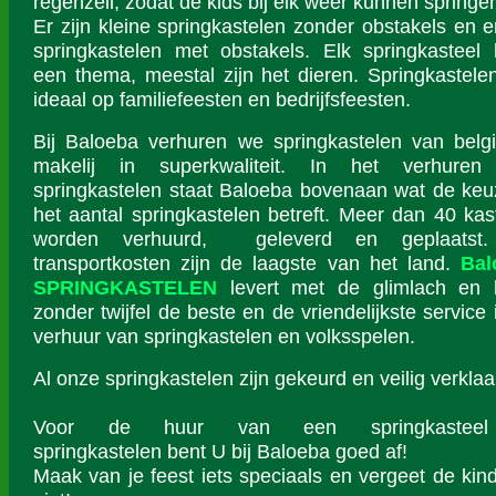
regenzeil, zodat de kids bij elk weer kunnen springe
Er zijn kleine springkastelen zonder obstakels en er
springkastelen met obstakels. Elk springkasteel 
een thema, meestal zijn het dieren. Springkastelen
ideaal op familiefeesten en bedrijfsfeesten.
Bij Baloeba verhuren we springkastelen van belg
makelij in superkwaliteit. In het verhuren
springkastelen staat Baloeba bovenaan wat de keu
het aantal springkastelen betreft. Meer dan 40 kas
worden verhuurd, geleverd en geplaatst
transportkosten zijn de laagste van het land.
Bal
SPRINGKASTELEN
levert met de glimlach en 
zonder twijfel de beste en de vriendelijkste service 
verhuur van springkastelen en volksspelen.
Al onze springkastelen zijn gekeurd en veilig verklaa
Voor de huur van een springkastee
springkastelen bent U bij Baloeba goed af!
Maak van je feest iets speciaals en vergeet de kin