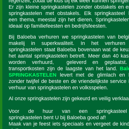
regenzeil, zodat de kids bij elk weer kunnen springe
Er zijn kleine springkastelen zonder obstakels en er
springkastelen met obstakels. Elk springkasteel 
een thema, meestal zijn het dieren. Springkastelen
ideaal op familiefeesten en bedrijfsfeesten.
Bij Baloeba verhuren we springkastelen van belg
makelij in superkwaliteit. In het verhuren
springkastelen staat Baloeba bovenaan wat de keu
het aantal springkastelen betreft. Meer dan 40 kas
worden verhuurd, geleverd en geplaatst
transportkosten zijn de laagste van het land.
Bal
SPRINGKASTELEN
levert met de glimlach en 
zonder twijfel de beste en de vriendelijkste service 
verhuur van springkastelen en volksspelen.
Al onze springkastelen zijn gekeurd en veilig verklaa
Voor de huur van een springkastee
springkastelen bent U bij Baloeba goed af!
Maak van je feest iets speciaals en vergeet de kin