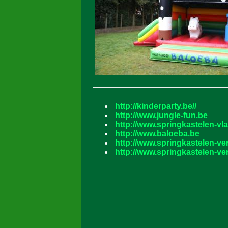
http://kinderparty.be//
http://www.jungle-fun.be
http://www.springkastelen-v
http://www.baloeba.be
http://www.springkastelen-ve
http://www.springkastelen-ve