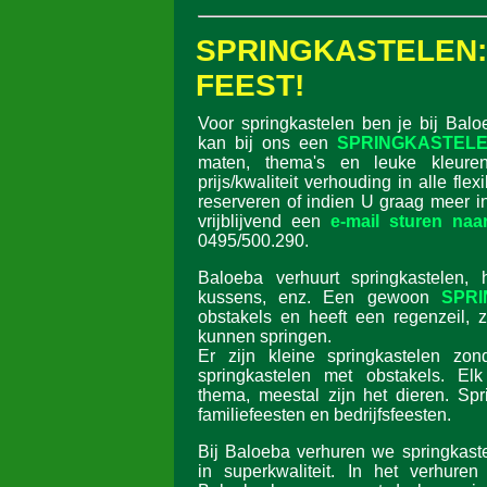
SPRINGKASTELE
FEEST!
Voor springkastelen ben je bij Balo
kan bij ons een
SPRINGKASTELE
maten, thema's en leuke kleur
prijs/kwaliteit verhouding in alle flex
reserveren of indien U graag meer i
vrijblijvend een
e-mail sturen naa
0495/500.290.
Baloeba verhuurt springkastelen, h
kussens, enz. Een gewoon
SPR
obstakels en heeft een regenzeil, z
kunnen springen.
Er zijn kleine springkastelen zon
springkastelen met obstakels. Elk
thema, meestal zijn het dieren. Spr
familiefeesten en bedrijfsfeesten.
Bij Baloeba verhuren we springkaste
in superkwaliteit. In het verhuren