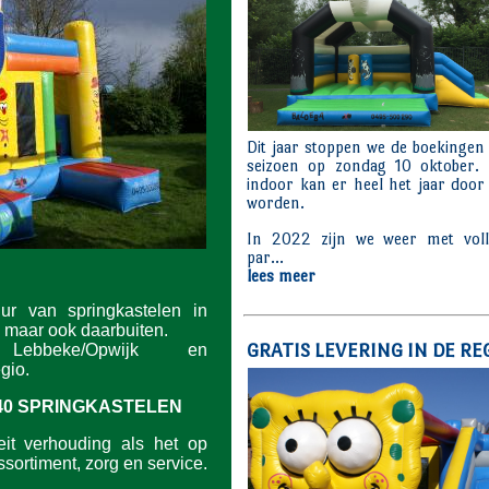
uur van springkastelen in
 maar ook daarbuiten.
ebbeke/Opwijk en
gio.
40 SPRINGKASTELEN
eit verhouding als het op
sortiment, zorg en service.