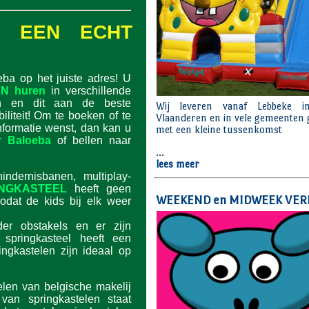
N: EEN ECHT
eba op het juiste adres! U
N huren
in verschillende
en en dit aan de beste
ibiliteit! Om te boeken of te
nformatie wenst, dan kan u
r Baloeba
of bellen naar
indernisbanen, multiplay-
INGKASTEEL
heeft geen
odat de kids bij elk weer
der obstakels en er zijn
 springkasteel heeft een
ingkastelen zijn ideaal op
len van belgische makelij
 van springkastelen staat