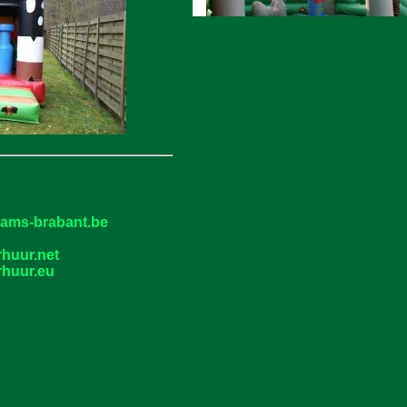
laams-brabant.be
rhuur.net
rhuur.eu