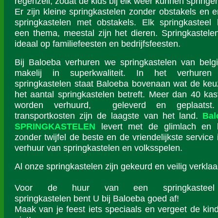
regenzeil, zodat de kids bij elk weer kunnen springe
Er zijn kleine springkastelen zonder obstakels en er
springkastelen met obstakels. Elk springkasteel 
een thema, meestal zijn het dieren. Springkastelen
ideaal op familiefeesten en bedrijfsfeesten.
Bij Baloeba verhuren we springkastelen van belg
makelij in superkwaliteit. In het verhuren
springkastelen staat Baloeba bovenaan wat de keu
het aantal springkastelen betreft. Meer dan 40 kas
worden verhuurd, geleverd en geplaatst
transportkosten zijn de laagste van het land.
Bal
SPRINGKASTELEN
levert met de glimlach en 
zonder twijfel de beste en de vriendelijkste service 
verhuur van springkastelen en volksspelen.
Al onze springkastelen zijn gekeurd en veilig verklaa
Voor de huur van een springkastee
springkastelen bent U bij Baloeba goed af!
Maak van je feest iets speciaals en vergeet de kin