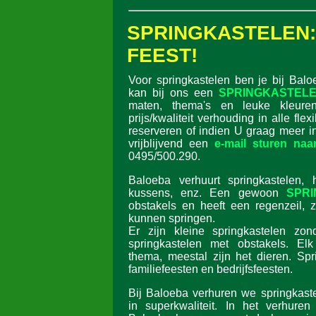
SPRINGKASTELE
FEEST!
Voor springkastelen ben je bij Balo
kan bij ons een
SPRINGKASTELE
maten, thema's en leuke kleur
prijs/kwaliteit verhouding in alle flex
reserveren of indien U graag meer i
vrijblijvend een
e-mail sturen naa
0495/500.290.
Baloeba verhuurt springkastelen, h
kussens, enz. Een gewoon
SPR
obstakels en heeft een regenzeil, z
kunnen springen.
Er zijn kleine springkastelen zon
springkastelen met obstakels. Elk
thema, meestal zijn het dieren. Spr
familiefeesten en bedrijfsfeesten.
Bij Baloeba verhuren we springkaste
in superkwaliteit. In het verhuren