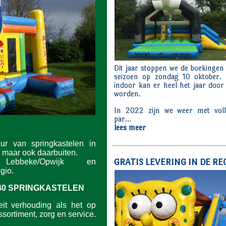
uur van springkastelen in
 maar ook daarbuiten.
ebbeke/Opwijk en
gio.
40 SPRINGKASTELEN
eit verhouding als het op
sortiment, zorg en service.