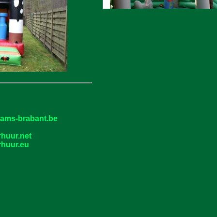
laams-brabant.be
rhuur.net
rhuur.eu