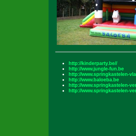
http://kinderparty.be//
http://www.jungle-fun.be
http://www.springkastelen-v
http://www.baloeba.be
http://www.springkastelen-ve
http://www.springkastelen-ve