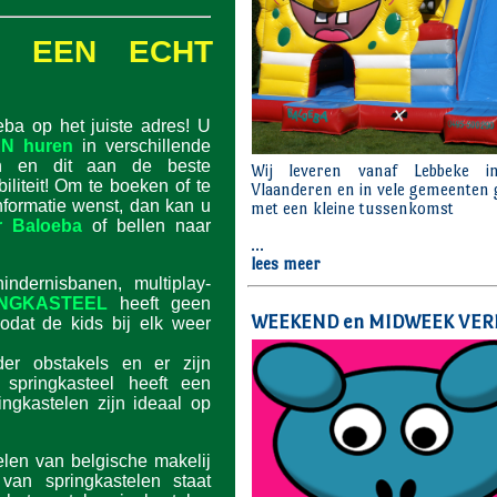
N: EEN ECHT
eba op het juiste adres! U
N huren
in verschillende
en en dit aan de beste
ibiliteit! Om te boeken of te
nformatie wenst, dan kan u
r Baloeba
of bellen naar
indernisbanen, multiplay-
INGKASTEEL
heeft geen
odat de kids bij elk weer
der obstakels en er zijn
 springkasteel heeft een
ingkastelen zijn ideaal op
len van belgische makelij
 van springkastelen staat