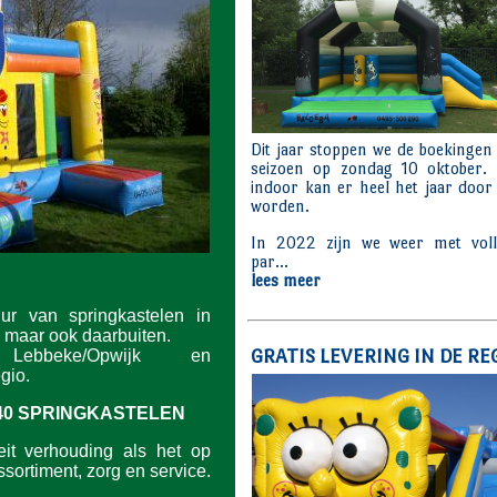
uur van springkastelen in
 maar ook daarbuiten.
ebbeke/Opwijk en
gio.
40 SPRINGKASTELEN
eit verhouding als het op
sortiment, zorg en service.