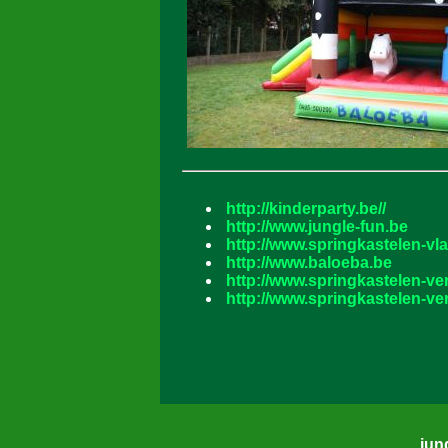
http://kinderparty.be//
http://www.jungle-fun.be
http://www.springkastelen-v
http://www.baloeba.be
http://www.springkastelen-ve
http://www.springkastelen-ve
jun