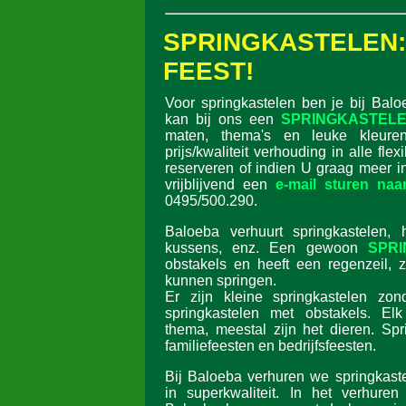
SPRINGKASTELE
FEEST!
Voor springkastelen ben je bij Balo
kan bij ons een
SPRINGKASTELE
maten, thema's en leuke kleur
prijs/kwaliteit verhouding in alle flex
reserveren of indien U graag meer i
vrijblijvend een
e-mail sturen naa
0495/500.290.
Baloeba verhuurt springkastelen, h
kussens, enz. Een gewoon
SPR
obstakels en heeft een regenzeil, z
kunnen springen.
Er zijn kleine springkastelen zon
springkastelen met obstakels. Elk
thema, meestal zijn het dieren. Spr
familiefeesten en bedrijfsfeesten.
Bij Baloeba verhuren we springkaste
in superkwaliteit. In het verhuren