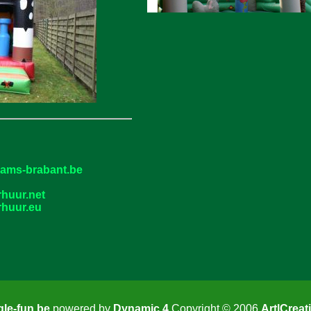
laams-brabant.be
rhuur.net
rhuur.eu
gle-fun.be
powered by
Dynamic 4
Copyright © 2006
Art|Creat