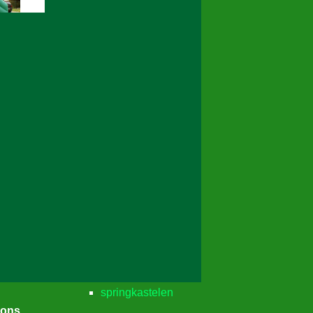
springkastelen
ions