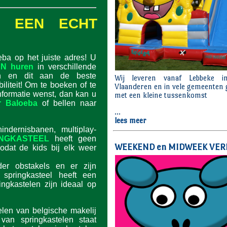
N: EEN ECHT
eba op het juiste adres! U
N huren
in verschillende
en en dit aan de beste
ibiliteit! Om te boeken of te
nformatie wenst, dan kan u
r Baloeba
of bellen naar
indernisbanen, multiplay-
INGKASTEEL
heeft geen
odat de kids bij elk weer
der obstakels en er zijn
 springkasteel heeft een
ingkastelen zijn ideaal op
len van belgische makelij
 van springkastelen staat